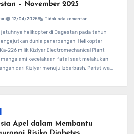
stan – November 2025
min
12/04/2025
Tidak ada komentar
engejutkan dunia penerbangan. Helikopter
a‑226 milik Kizlyar Electromechanical Plant
 mengalami kecelakaan fatal saat melakukan
ngan dari Kizlyar menuju Izberbash. Peristiwa…
sia Apel dalam Membantu
urangi Risiko Diabetes