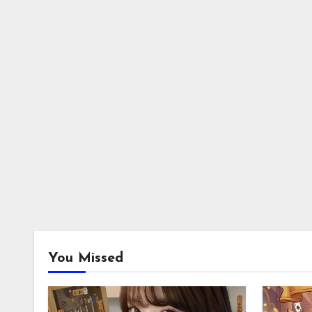
You Missed