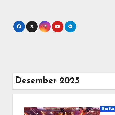
Skip
to
content
Desember 2025
Berita