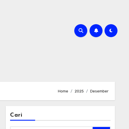
Home
2025
Desember
Cari