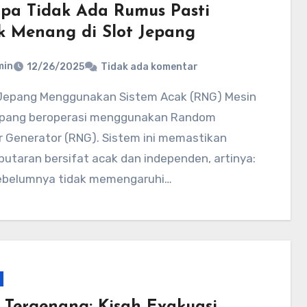
pa Tidak Ada Rumus Pasti
k Menang di Slot Jepang
min
12/26/2025
Tidak ada komentar
epang beroperasi menggunakan Random
 Generator (RNG). Sistem ini memastikan
putaran bersifat acak dan independen, artinya:
sebelumnya tidak memengaruhi…
 Tergenang: Kisah Evakuasi