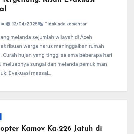
al
min
12/04/2025
Tidak ada komentar
t ribuan warga harus meninggalkan rumah
 Curah hujan yang tinggi selama beberapa hari
 meluapnya sungai dan melanda pemukiman
uk. Evakuasi massal…
kopter Kamov Ka-226 Jatuh di