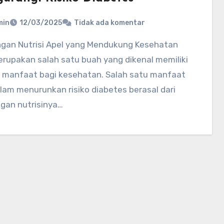
min
12/03/2025
Tidak ada komentar
rupakan salah satu buah yang dikenal memiliki
 manfaat bagi kesehatan. Salah satu manfaat
lam menurunkan risiko diabetes berasal dari
gan nutrisinya…