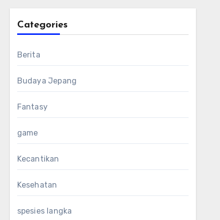
Categories
Berita
Budaya Jepang
Fantasy
game
Kecantikan
Kesehatan
spesies langka