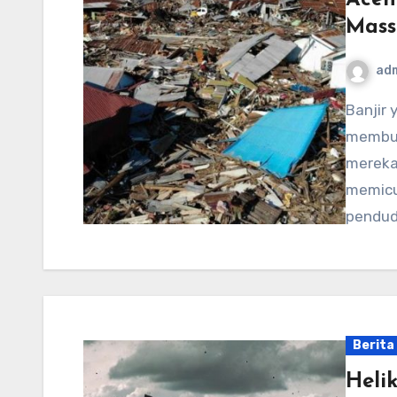
Mass
ad
Banjir yang melanda sejumlah wilayah di Aceh
membua
mereka.
memicu
pendud
Berita
Heli