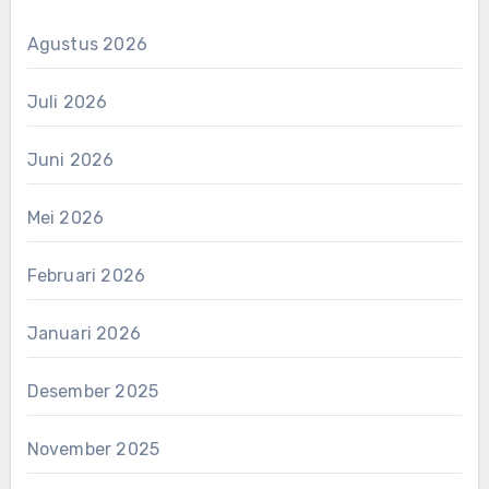
Agustus 2026
Juli 2026
Juni 2026
Mei 2026
Februari 2026
Januari 2026
Desember 2025
November 2025