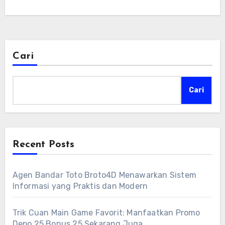
Cari
Cari
Recent Posts
Agen Bandar Toto Broto4D Menawarkan Sistem
Informasi yang Praktis dan Modern
Trik Cuan Main Game Favorit: Manfaatkan Promo
Depo 25 Bonus 25 Sekarang Juga