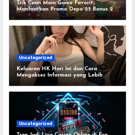
Trik Cuan Main Game Favorit:
Manfaatkan Promo Depo 25 Bonus 25
Sekarang Juga
Uncategorized
Keluaran HK Hari Ini dan Cara
Mengakses Informasi yang Lebih
Cepat dan Akurat
Uncategorized
Tren Judi Live Casino Online di Era