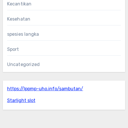
Kecantikan
Kesehatan
spesies langka
Sport
Uncategorized
https://lppmp-uho.info/sambutan/
Starlight slot