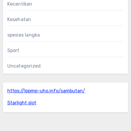
Kecantikan
Kesehatan
spesies langka
Sport
Uncategorized
https://lppmp-uho.info/sambutan/
Starlight slot