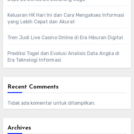
Keluaran HK Hari Ini dan Cara Mengakses Informasi
yang Lebih Cepat dan Akurat
Tren Judi Live Casino Online di Era Hiburan Digital
Prediksi Togel dan Evolusi Analisis Data Angka di
Era Teknologi Informasi
Recent Comments
Tidak ada komentar untuk ditampilkan.
Archives